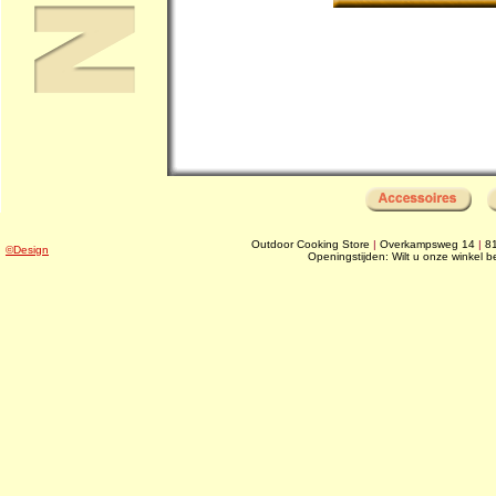
Outdoor Cooking Store
|
Overkampsweg 14
|
8
©Design
Openingstijden: Wilt u onze winkel