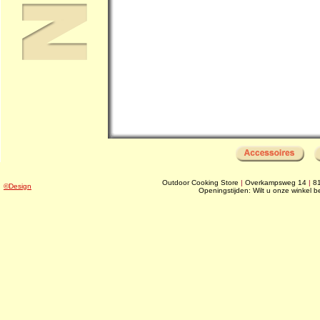
Outdoor Cooking Store
|
Overkampsweg 14
|
8
©Design
Openingstijden: Wilt u onze winkel