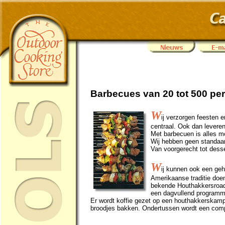
Barbecues van 20 tot 500 pe
W
ij verzorgen feesten e
centraal. Ook dan levere
Met barbecuen is alles mo
Wij hebben geen standaar
Van voorgerecht tot desse
W
ij kunnen ook een geh
Amerikaanse traditie doe
bekende Houthakkersroa
een dagvullend programm
Er wordt koffie gezet op een houthakkerskam
broodjes bakken. Ondertussen wordt een comp