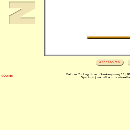
Outdoor Cooking Store
|
Overkampsweg 14
|
8
©Design
Openingstijden: Wilt u onze winkel